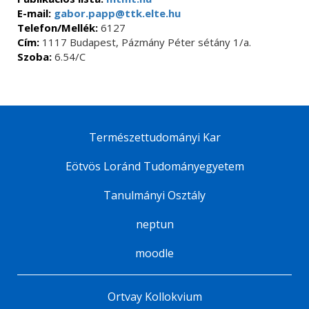
E-mail:
gabor.papp@ttk.elte.hu
Telefon/Mellék:
6127
Cím:
1117 Budapest, Pázmány Péter sétány 1/a.
Szoba:
6.54/C
Természettudományi Kar
Eötvös Loránd Tudományegyetem
Tanulmányi Osztály
neptun
moodle
Ortvay Kollokvium