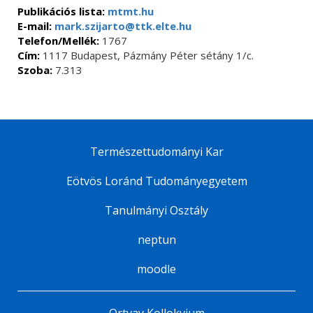
Publikációs lista:
mtmt.hu
E-mail:
mark.szijarto@ttk.elte.hu
Telefon/Mellék:
1767
Cím:
1117 Budapest, Pázmány Péter sétány 1/c.
Szoba:
7.313
Természettudományi Kar
Eötvös Loránd Tudományegyetem
Tanulmányi Osztály
neptun
moodle