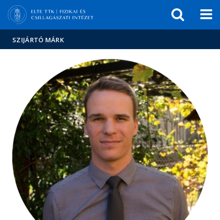
Események
ELTE a
Hírek
sajtóban
SZIJÁRTÓ MÁRK