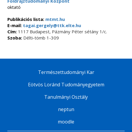
Földrajztudományi Központ
oktató
Publikációs lista:
mtmt.hu
E-mail:
tagai.gergely@ttk.elte.hu
Cím:
1117 Budapest, Pázmány Péter sétány 1/c.
Szoba:
Délti-tömb 1-309
Természettudományi Kar
Eötvös Loránd Tudományegyetem
Tanulmányi Osztály
neptun
moodle