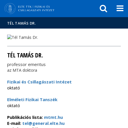
Események
ELTE a
Hírek
sajtóban
TÉL TAMÁS DR.
TÉL TAMÁS DR.
professor emeritus
az MTA doktora
Fizikai és Csillagászati Intézet
oktató
Elméleti Fizikai Tanszék
oktató
Publikációs lista:
mtmt.hu
E-mail:
tel@general.elte.hu