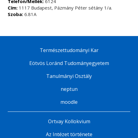
Telefon/Mellék:
6124
Cím:
1117 Budapest, Pázmány Péter sétány 1/a.
Szoba:
6.81A
Természettudományi Kar
Eötvös Loránd Tudományegyetem
Tanulmányi Osztály
neptun
moodle
Ortvay Kollokvium
Az Intézet története