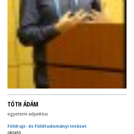
TÓTH ÁDÁM
egyetemi adjunktus
Földrajz- és Földtudományi Intézet
oktató