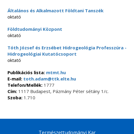
Általános és Alkalmazott Földtani Tanszék
oktató
Földtudományi Központ
oktató
Tóth József és Erzsébet Hidrogeológia Professzúra -
Hidrogeológiai Kutatócsoport
oktató
Publikációs lista:
mtmt.hu
E-mail:
toth.adam@ttk.elte.hu
Telefon/Mellék:
1777
Cím:
1117 Budapest, Pázmány Péter sétány 1/c.
Szoba:
1.710
Természettudományi Kar