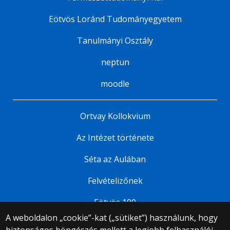
Eötvös Loránd Tudományegyetem
Tanulmányi Osztály
neptun
moodle
Ortvay Kollokvium
Az Intézet története
Séta az Aulában
Felvételizőnek
Eötvös 100
A weboldalon „cookie”-kat („sütiket”) használunk, hogy