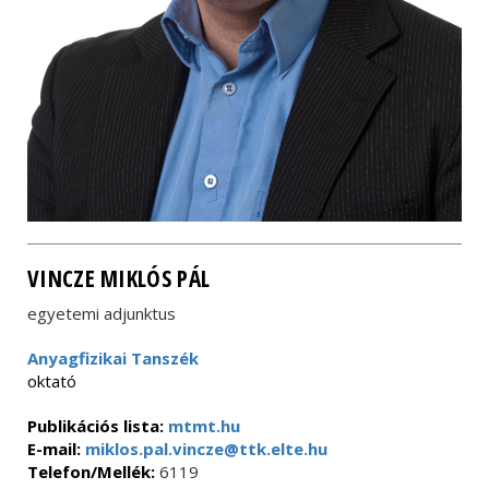
VINCZE MIKLÓS PÁL
egyetemi adjunktus
Anyagfizikai Tanszék
oktató
Publikációs lista:
mtmt.hu
E-mail:
miklos.pal.vincze@ttk.elte.hu
Telefon/Mellék:
6119