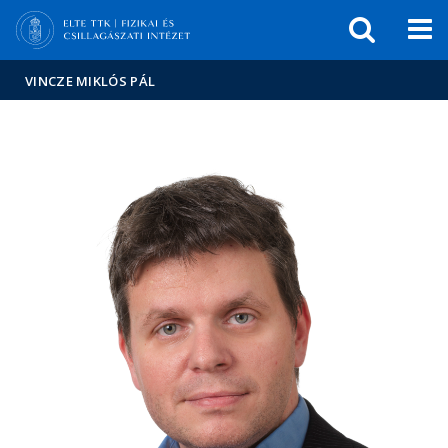
Események
ELTE a
Hírek
sajtóban
VINCZE MIKLÓS PÁL