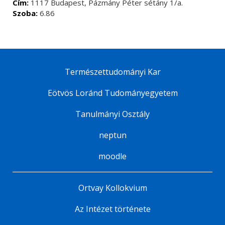
Cím:
1117 Budapest, Pázmány Péter sétány 1/a.
Szoba:
6.86
Természettudományi Kar
Eötvös Loránd Tudományegyetem
Tanulmányi Osztály
neptun
moodle
Ortvay Kollokvium
Az Intézet története