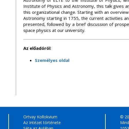
Astronomy of ELTE to the Institute of Physics, w
Institute of Physics and Astronomy, this talk gives 
this organizational change. Starting with an overvie
Astronomy starting in 1755, the current activities a
presented, followed by a brief discussion of prosp
space physics at our university.
Az előadóról
:
Személyes oldal
Ortvay Kollokvium
© 2
Az Intézet története
Mind
Séta az Aulában
1053