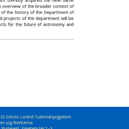
hich thereby acquired the new name
an overview of the broader context of
w of the history of the Department of
nd projects of the department will be
ects for the future of astronomy and
025 Eötvös Loránd Tudományegyetem
en jog fenntartva.
 Budapest, Egyetem tér 1–3.