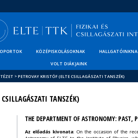
Események
ELTE a
Hírek
sajtóban
SOPORTOK
KÖZÉPISKOLÁSOKNAK
HALLGATÓINKNA
VOLT DIÁKJAINK
>
NTÉZET
PETROVAY KRISTÓF (ELTE CSILLAGÁSZATI TANSZÉK)
 CSILLAGÁSZATI TANSZÉK)
THE DEPARTMENT OF ASTRONOMY: PAST, P
Az előadás kivonata
: On the occasion of the re