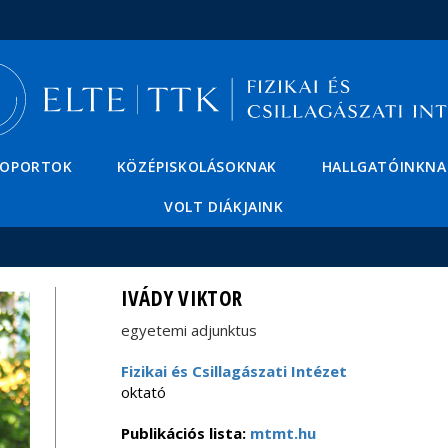
Események
ELTE a
Hírek
sajtóban
SOPORTOK
KÖZÉPISKOLÁSOKNAK
HALLGATÓINKNA
VOLT DIÁKJAINK
IVÁDY VIKTOR
egyetemi adjunktus
Fizikai és Csillagászati Intézet
oktató
Publikációs lista:
mtmt.hu