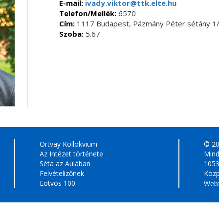
E-mail:
ivady.viktor@ttk.elte.hu
Telefon/Mellék:
6570
Cím:
1117 Budapest, Pázmány Péter sétány 1/
Szoba:
5.67
Ortvay Kollokvium
© 2
Az Intézet története
Mind
Séta az Aulában
1053
Felvételizőnek
Közp
Eötvös 100
Webf