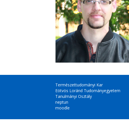
Természettudományi Kar
Eötvös Loránd Tudományegyetem
Tanulmányi Osztály
neptun
moodle