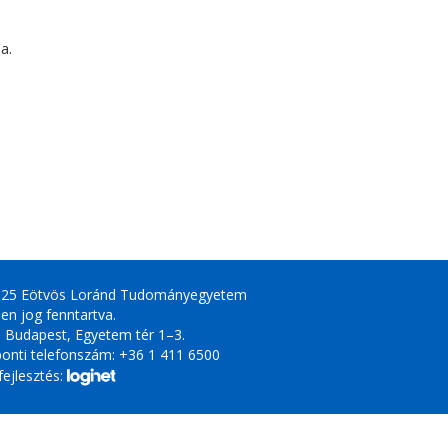
a.
025 Eötvös Loránd Tudományegyetem
en jog fenntartva.
 Budapest, Egyetem tér 1–3.
onti telefonszám: +36 1 411 6500
ejlesztés: