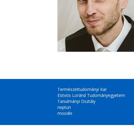
Természettudományi Kar
Eötvös Loránd Tudományegyetem
Tanulmányi Osztály
neptun
moodle