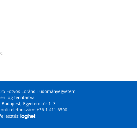
c.
025 Eötvös Loránd Tudományegyetem
en jog fenntartva.
 Budapest, Egyetem tér 1–3.
onti telefonszám: +36 1 411 6500
ejlesztés: