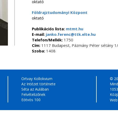
oktató
Földrajztudományi Központ
oktató
Publikációs lista:
mtmt.hu
E-mail:
janko.ferenc@ttk.elte.hu
Telefon/Mellék:
1750
Cím:
1117 Budapest, Pázmány Péter sétány 1/
Szoba:
1408
Ortvay Kollokvium
© 2
Az Intézet története
Mind
Séta az Aulában
1053
Felvételizőnek
Közp
Eötvös 100
Webf