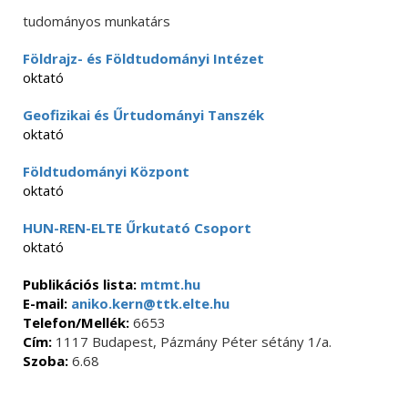
tudományos munkatárs
Földrajz- és Földtudományi Intézet
oktató
Geofizikai és Űrtudományi Tanszék
oktató
Földtudományi Központ
oktató
HUN-REN-ELTE Űrkutató Csoport
oktató
Publikációs lista:
mtmt.hu
E-mail:
aniko.kern@ttk.elte.hu
Telefon/Mellék:
6653
Cím:
1117 Budapest, Pázmány Péter sétány 1/a.
Szoba:
6.68