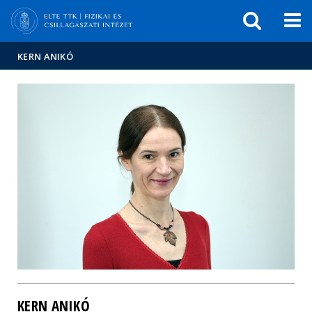
Események
ELTE a
Hírek
sajtóban
KERN ANIKÓ
KERN ANIKÓ