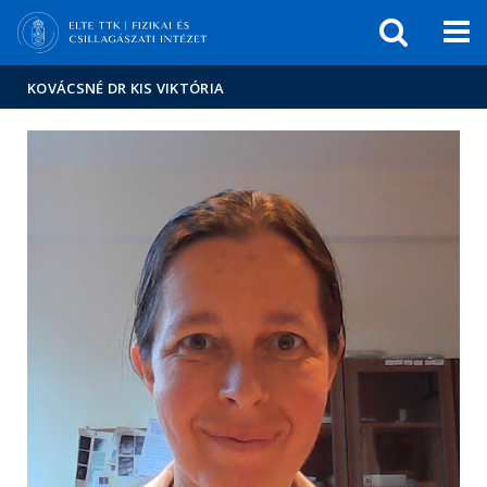
Események
ELTE a
Hírek
sajtóban
KOVÁCSNÉ DR KIS VIKTÓRIA