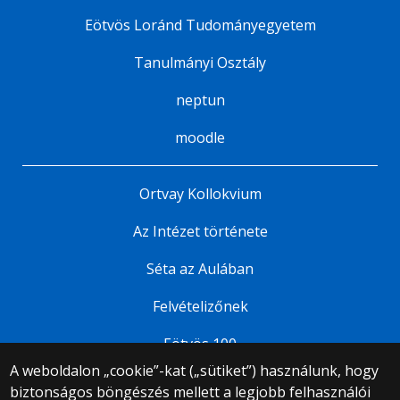
Eötvös Loránd Tudományegyetem
Tanulmányi Osztály
neptun
moodle
Ortvay Kollokvium
Az Intézet története
Séta az Aulában
Felvételizőnek
Eötvös 100
A weboldalon „cookie”-kat („sütiket”) használunk, hogy
biztonságos böngészés mellett a legjobb felhasználói
© 2025 Eötvös Loránd Tudományegyetem