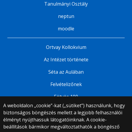
Tanulmányi Osztály
neptun
moodle
Ortvay Kollokvium
Az Intézet története
Séta az Aulában
Felvételizőnek
Eötvös 100
A weboldalon „cookie”-kat („sütiket”) használunk, hogy
biztonságos böngészés mellett a legjobb felhasználói
© 2025 Eötvös Loránd Tudományegyetem
élményt nyújthassuk látogatóinknak. A cookie-
Minden jog fenntartva.
beállítások bármikor megváltoztathatók a böngésző
1053 Budapest, Egyetem tér 1–3.