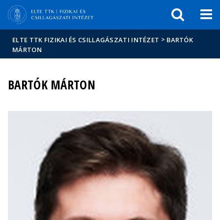
Események
ELTE a
Hírek
sajtóban
>
ELTE TTK FIZIKAI ÉS CSILLAGÁSZATI INTÉZET
BARTÓK
MÁRTON
BARTÓK MÁRTON