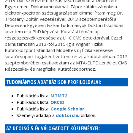
2013-ban szereztem fizikus MSc diplomát a Debreceni
Egyetemen. Diplomamunkámat 'Zápor ráták számolása
elektron-pozitron szétsugárzásban' címmel írtam meg Dr.
Trócsányi Zoltán vezetésével. 2013 szeptemberétől a
Debreceni Egyetem Fizikai Tudományok Doktori Iskolában
kezdtem el a PhD képzést. Kutatási témám új
részeszecskék keresése az LHC CMS detektorával. Ezzel
párhuzamosan 2013-tól 2015-ig a Wigner Fizikai
Kutatóközpont Standard Modell és új fizika keresése
kutatócsoport tagjaként vettem részt a kutatásokban. 2015
szeptemberében csatlakoztam az MTA-ELTE Lendület CMS
Részecske- és Magfizikai Kutatócsoporthoz.
TUDOMÁNYOS ADATBÁZISOK PROFILOLDALAI:
Publikációs lista:
MTMT2
Publikációs lista:
ORCID
Publikációs lista:
Google Scholar
Személyi adatlap a
doktori.hu
oldalon.
AZ UTOLSÓ 5 ÉV VÁLOGATOTT KÖZLEMÉNYEI: