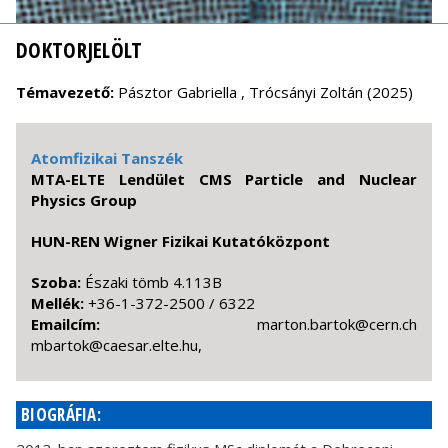
DOKTORJELÖLT
Témavezető:
Pásztor Gabriella , Trócsányi Zoltán (2025)
Atomfizikai Tanszék
MTA-ELTE Lendület CMS Particle and Nuclear
Physics Group
HUN-REN Wigner Fizikai Kutatóközpont
Szoba:
Északi tömb 4.113B
Mellék:
+36-1-372-2500 / 6322
Emailcím:
hc.nrec@kotrab.notram
,uh.etle.raseac@kotrabm
BIOGRÁFIA: