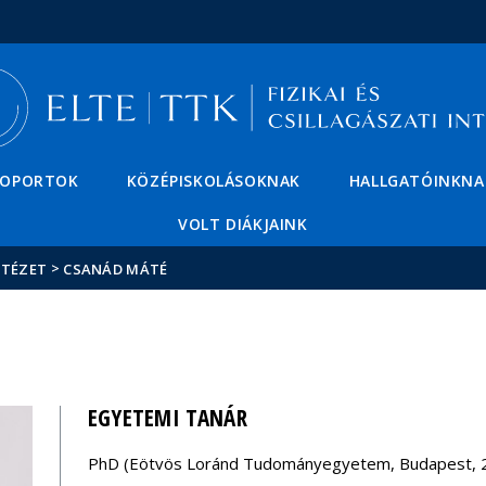
Események
ELTE a
Hírek
sajtóban
SOPORTOK
KÖZÉPISKOLÁSOKNAK
HALLGATÓINKNA
VOLT DIÁKJAINK
>
NTÉZET
CSANÁD MÁTÉ
EGYETEMI TANÁR
PhD (Eötvös Loránd Tudományegyetem, Budapest, 