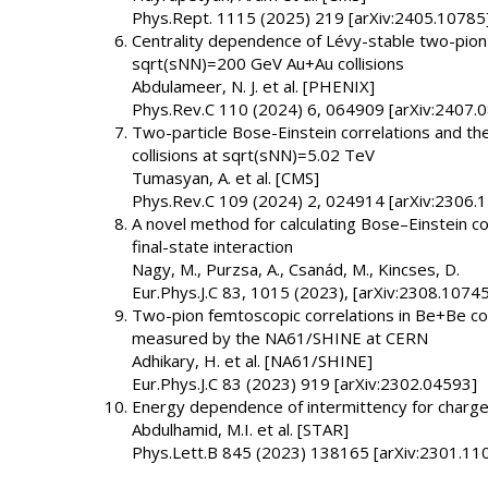
Phys.Rept. 1115 (2025) 219 [arXiv:2405.10785
Centrality dependence of Lévy-stable two-pion 
sqrt(sNN)=200 GeV Au+Au collisions
Abdulameer, N. J. et al. [PHENIX]
Phys.Rev.C 110 (2024) 6, 064909 [arXiv:2407.
Two-particle Bose-Einstein correlations and th
collisions at sqrt(sNN)=5.02 TeV
Tumasyan, A. et al. [CMS]
Phys.Rev.C 109 (2024) 2, 024914 [arXiv:2306.
A novel method for calculating Bose–Einstein co
final-state interaction
Nagy, M., Purzsa, A., Csanád, M., Kincses, D.
Eur.Phys.J.C 83, 1015 (2023), [arXiv:2308.10745
Two-pion femtoscopic correlations in Be+Be co
measured by the NA61/SHINE at CERN
Adhikary, H. et al. [NA61/SHINE]
Eur.Phys.J.C 83 (2023) 919 [arXiv:2302.04593]
Energy dependence of intermittency for charged
Abdulhamid, M.I. et al. [STAR]
Phys.Lett.B 845 (2023) 138165 [arXiv:2301.11