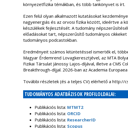
környezetfizika témákban, és több tankönyvet is írt.
Ezen felül olyan alkalmazott kutatásokat kezdeménye
nagyenergiás és az orvosi fizika között, ideértve a
készülékek fejlesztését. A tudomány népszerűsítésébe
előadásokat tart, népszerűsítő tudományos cikkeket 
tudományos podcastokban.
Eredményeit számos kitüntetéssel ismerték el, többek
Magyar Érdemrend Lovagkeresztjével, az MTA Bolyai-
Fizikai Társulat Jánossy Lajos-díjával, illetve a CMS C
Breakthrough-díjjal. 2026-ban az Academia Europaea 
További részletek (és a teljes CV) elérhető a http://
TUDOMÁNYOS ADATBÁZISOK PROFILOLDALAI:
Publikációs lista:
MTMT2
Publikációs lista:
ORCID
Publikációs lista:
ResearcherID
Publikációs lista:
Scopus