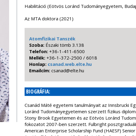
Habilitáció (Eötvös Loránd Tudományegyetem, Buda
Az MTA doktora (2021)
Atomfizikai Tanszék
Szoba:
Északi tömb 3.138
Telefon:
+36-1-411-6500
Mellék:
+36-1-372-2500 / 6018
Honlap:
csanad.web.elte.hu
Emailcím:
uh.etle@danasc
BIOGRÁFIA:
Csanád Máté egyetemi tanulmányait az Innsbrucki E
Loránd Tudományegyetemen szerzett fizikus diplomá
Stony Brook Egyetemen és az Eötvös Loránd Tudo
fokozatot 2007-ben szerzett. Fulbright posztgraduáli
American Enterprise Scholarship Fund (HAESF) Senior