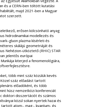
 az Egyesült Államokban végezte. A
n és a CERN-ben töltött kutatási
habilitált, majd 2021-ben a Magyar
tot szerzett.
eletkező, erősen kölcsönható anyag
ikus hidrodinamikai modellezés és
vark–gluon plazma kísérleti és
méteres skálájú geometriáját és
tikus Nehézion-ütköztető (RHIC) STAR
yan jelentős európai
Munkája kiterjed a fenomenológiára,
oftverfejlesztésre.
ikket, több mint száz közülük kevés
 Közel száz előadást tartott
plenáris előadóként, és több
mint húsz nemzetközi konferenciát
nc doktori disszertációt és számos
ítványai közül sokan nyertek hazai és
 tartott atom-, mag-, kvantum- és