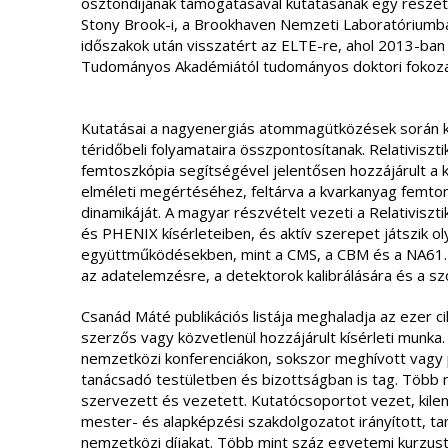
ösztöndíjának támogatásával kutatásának egy részét
Stony Brook-i, a Brookhaven Nemzeti Laboratóriumba
időszakok után visszatért az ELTE-re, ahol 2013-ban 
Tudományos Akadémiától tudományos doktori fokoza
Kutatásai a nagyenergiás atommagütközések során k
téridőbeli folyamataira összpontosítanak. Relativiszt
femtoszkópia segítségével jelentősen hozzájárult a k
elméleti megértéséhez, feltárva a kvarkanyag femto
dinamikáját. A magyar részvételt vezeti a Relativisz
és PHENIX kísérleteiben, és aktív szerepet játszik ol
együttműködésekben, mint a CMS, a CBM és a NA61. 
az adatelemzésre, a detektorok kalibrálására és a sz
Csanád Máté publikációs listája meghaladja az ezer c
szerzős vagy közvetlenül hozzájárult kísérleti munka.
nemzetközi konferenciákon, sokszor meghívott vagy 
tanácsadó testületben és bizottságban is tag. Több 
szervezett és vezetett. Kutatócsoportot vezet, kile
mester- és alapképzési szakdolgozatot irányított, tan
nemzetközi díjakat. Több mint száz egyetemi kurzust