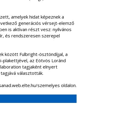
zett, amelyek hidat képeznek a
 következő generációs vérsejt-elemző
n is aktívan részt vesz: nyilvános
ír, és rendszeresen szerepel
 között Fulbright-ösztöndíjjal, a
plakettjével, az Eötvös Loránd
ollaboration tagjaként elnyert
tagjává választották.
csanad.web.elte.hu/szemelyes oldalon.