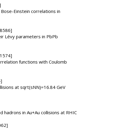
]
Bose-Einstein correlations in
08586]
eir Lévy parameters in PbPb
11574]
rrelation functions with Coulomb
]
llisions at sqrt(sNN)=16.84 GeV
 hadrons in Au+Au collisions at RHIC
062]