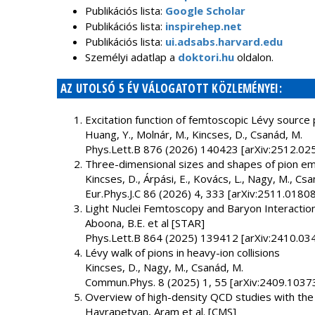
Publikációs lista:
Google Scholar
Publikációs lista:
inspirehep.net
Publikációs lista:
ui.adsabs.harvard.edu
Személyi adatlap a
doktori.hu
oldalon.
AZ UTOLSÓ 5 ÉV VÁLOGATOTT KÖZLEMÉNYEI:
Excitation function of femtoscopic Lévy source
Huang, Y., Molnár, M., Kincses, D., Csanád, M.
Phys.Lett.B 876 (2026) 140423 [arXiv:2512.02
Three-dimensional sizes and shapes of pion emis
Kincses, D., Árpási, E., Kovács, L., Nagy, M., Csa
Eur.Phys.J.C 86 (2026) 4, 333 [arXiv:2511.01808
Light Nuclei Femtoscopy and Baryon Interaction
Aboona, B.E. et al [STAR]
Phys.Lett.B 864 (2025) 139412 [arXiv:2410.03
Lévy walk of pions in heavy-ion collisions
Kincses, D., Nagy, M., Csanád, M.
Commun.Phys. 8 (2025) 1, 55 [arXiv:2409.1037
Overview of high-density QCD studies with th
Hayrapetyan, Aram et al. [CMS]