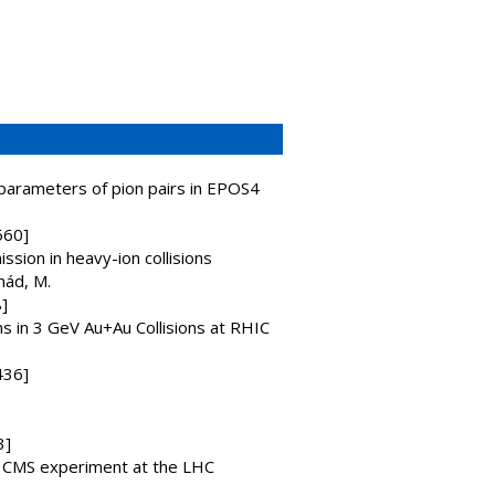
 parameters of pion pairs in EPOS4
560]
sion in heavy-ion collisions
nád, M.
]
s in 3 GeV Au+Au Collisions at RHIC
436]
3]
e CMS experiment at the LHC