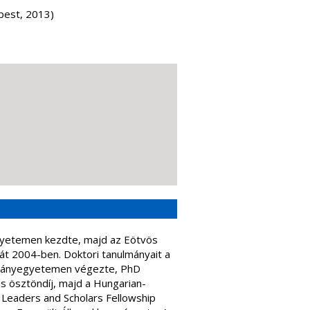
pest, 2013)
gyetemen kezdte, majd az Eötvös
t 2004-ben. Doktori tanulmányait a
mányegyetemen végezte, PhD
s ösztöndíj, majd a Hungarian-
 Leaders and Scholars Fellowship