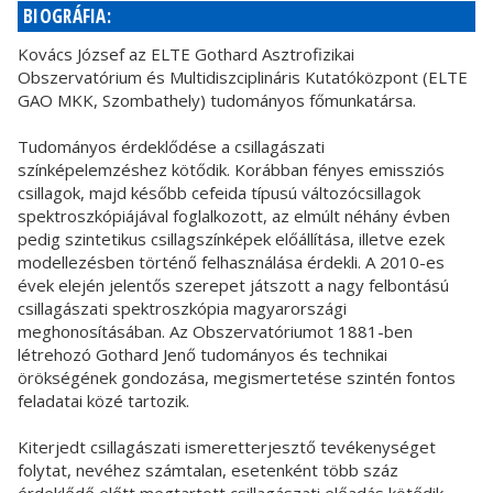
BIOGRÁFIA:
Kovács József az ELTE Gothard Asztrofizikai
Obszervatórium és Multidiszciplináris Kutatóközpont (ELTE
GAO MKK, Szombathely) tudományos főmunkatársa.
Tudományos érdeklődése a csillagászati
színképelemzéshez kötődik. Korábban fényes emissziós
csillagok, majd később cefeida típusú változócsillagok
spektroszkópiájával foglalkozott, az elmúlt néhány évben
pedig szintetikus csillagszínképek előállítása, illetve ezek
modellezésben történő felhasználása érdekli. A 2010-es
évek elején jelentős szerepet játszott a nagy felbontású
csillagászati spektroszkópia magyarországi
meghonosításában. Az Obszervatóriumot 1881-ben
létrehozó Gothard Jenő tudományos és technikai
örökségének gondozása, megismertetése szintén fontos
feladatai közé tartozik.
Kiterjedt csillagászati ismeretterjesztő tevékenységet
folytat, nevéhez számtalan, esetenként több száz