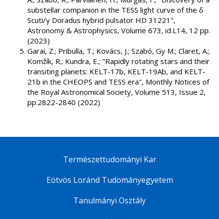
substellar companion in the TESS light curve of the δ
Scuti/γ Doradus hybrid pulsator HD 31221",
Astronomy & Astrophysics, Volume 673, id.L14, 12 pp.
(2023)
Garai, Z.; Pribulla, T.; Kovács, J.; Szabó, Gy M.; Claret, A.;
Komžík, R.; Kundra, E.; "Rapidly rotating stars and their
transiting planets: KELT-17b, KELT-19Ab, and KELT-
21b in the CHEOPS and TESS era", Monthly Notices of
the Royal Astronomical Society, Volume 513, Issue 2,
pp.2822-2840 (2022)
Természettudományi Kar
Eötvös Loránd Tudományegyetem
Tanulmányi Osztály