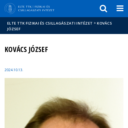
Események
ELTE a
Hírek
sajtóban
>
ELTE TTK FIZIKAI ÉS CSILLAGÁSZATI INTÉZET
KOVÁCS
JÓZSEF
KOVÁCS JÓZSEF
2024.10.13.