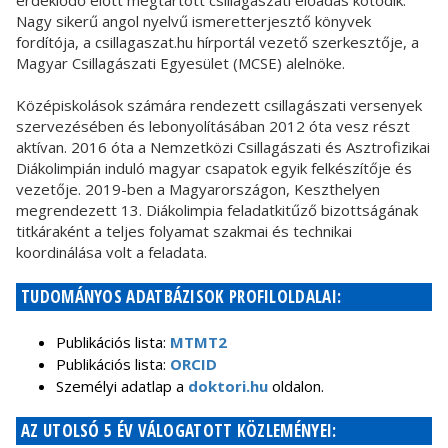
érdeklődő előtt megtartott csillagászati előadás kötődik.
Nagy sikerű angol nyelvű ismeretterjesztő könyvek
fordítója, a csillagaszat.hu hírportál vezető szerkesztője, a
Magyar Csillagászati Egyesület (MCSE) alelnöke.
Középiskolások számára rendezett csillagászati versenyek
szervezésében és lebonyolításában 2012 óta vesz részt
aktívan. 2016 óta a Nemzetközi Csillagászati és Asztrofizikai
Diákolimpián induló magyar csapatok egyik felkészítője és
vezetője. 2019-ben a Magyarországon, Keszthelyen
megrendezett 13. Diákolimpia feladatkitűző bizottságának
titkáraként a teljes folyamat szakmai és technikai
koordinálása volt a feladata.
TUDOMÁNYOS ADATBÁZISOK PROFILOLDALAI:
Publikációs lista:
MTMT2
Publikációs lista:
ORCID
Személyi adatlap a
doktori.hu
oldalon.
AZ UTOLSÓ 5 ÉV VÁLOGATOTT KÖZLEMÉNYEI: