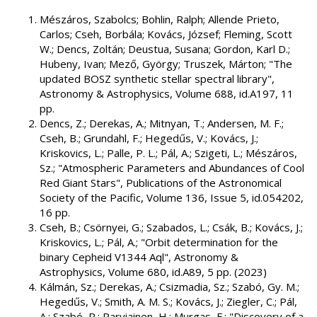
Mészáros, Szabolcs; Bohlin, Ralph; Allende Prieto,
Carlos; Cseh, Borbála; Kovács, József; Fleming, Scott
W.; Dencs, Zoltán; Deustua, Susana; Gordon, Karl D.;
Hubeny, Ivan; Mező, György; Truszek, Márton; "The
updated BOSZ synthetic stellar spectral library",
Astronomy & Astrophysics, Volume 688, id.A197, 11
pp.
Dencs, Z.; Derekas, A.; Mitnyan, T.; Andersen, M. F.;
Cseh, B.; Grundahl, F.; Hegedűs, V.; Kovács, J.;
Kriskovics, L.; Palle, P. L.; Pál, A.; Szigeti, L.; Mészáros,
Sz.; "Atmospheric Parameters and Abundances of Cool
Red Giant Stars", Publications of the Astronomical
Society of the Pacific, Volume 136, Issue 5, id.054202,
16 pp.
Cseh, B.; Csörnyei, G.; Szabados, L.; Csák, B.; Kovács, J.;
Kriskovics, L.; Pál, A.; "Orbit determination for the
binary Cepheid V1344 Aql", Astronomy &
Astrophysics, Volume 680, id.A89, 5 pp. (2023)
Kálmán, Sz.; Derekas, A.; Csizmadia, Sz.; Szabó, Gy. M.;
Hegedűs, V.; Smith, A. M. S.; Kovács, J.; Ziegler, C.; Pál,
A.; Szabó, R.; Parviainen, H.; Murgas, F.; "Discovery of a