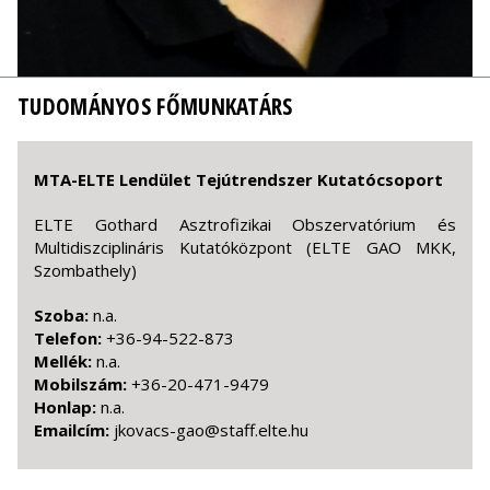
TUDOMÁNYOS FŐMUNKATÁRS
MTA-ELTE Lendület Tejútrendszer Kutatócsoport
ELTE Gothard Asztrofizikai Obszervatórium és
Multidiszciplináris Kutatóközpont (ELTE GAO MKK,
Szombathely)
Szoba:
n.a.
Telefon:
+36-94-522-873
Mellék:
n.a.
Mobilszám:
+36-20-471-9479
Honlap:
n.a.
Emailcím:
uh.etle.ffats@oag-scavokj