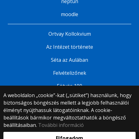
neptun
moodle
Ortvay Kollokvium
Az Intézet története
Séta az Aulában
Felvételizőnek
Eötvös 100
A weboldalon „cookie”-kat („sütiket”) használunk, hogy
biztonságos böngészés mellett a legjobb felhasználói
© 2025 Eötvös Loránd Tudományegyetem
élményt nyújthassuk látogatóinknak. A cookie-
Minden jog fenntartva.
beállítások bármikor megváltoztathatók a böngésző
1053 Budapest, Egyetem tér 1–3.
Központi telefonszám: +36 1 411 6500
beállításaiban.
További információ
Webfejlesztés:
Elfogadom