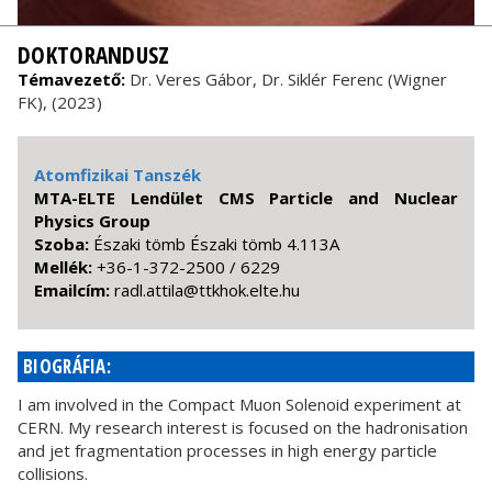
DOKTORANDUSZ
Témavezető:
Dr. Veres Gábor, Dr. Siklér Ferenc (Wigner
FK), (2023)
Atomfizikai Tanszék
MTA-ELTE Lendület CMS Particle and Nuclear
Physics Group
Szoba:
Északi tömb Északi tömb 4.113A
Mellék:
+36-1-372-2500 / 6229
Emailcím:
uh.etle.kohktt@alitta.ldar
BIOGRÁFIA:
I am involved in the Compact Muon Solenoid experiment at
CERN. My research interest is focused on the hadronisation
and jet fragmentation processes in high energy particle
collisions.