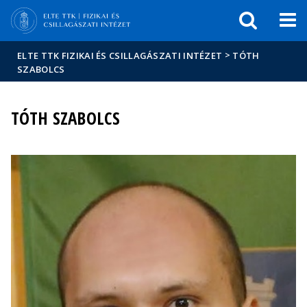
Események
ELTE a
Hírek
sajtóban
>
ELTE TTK FIZIKAI ÉS CSILLAGÁSZATI INTÉZET
TÓTH
SZABOLCS
TÓTH SZABOLCS