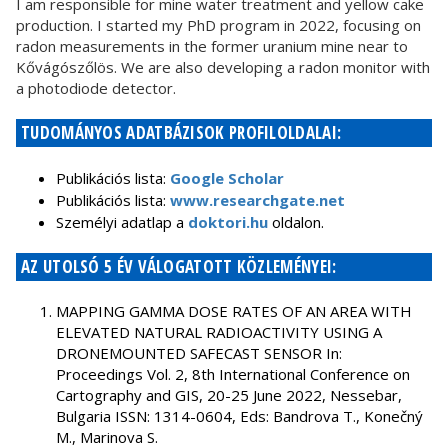
I am responsible for mine water treatment and yellow cake
production. I started my PhD program in 2022, focusing on
radon measurements in the former uranium mine near to
Kővágószőlös. We are also developing a radon monitor with
a photodiode detector.
TUDOMÁNYOS ADATBÁZISOK PROFILOLDALAI:
Publikációs lista:
Google Scholar
Publikációs lista:
www.researchgate.net
Személyi adatlap a
doktori.hu
oldalon.
AZ UTOLSÓ 5 ÉV VÁLOGATOTT KÖZLEMÉNYEI:
MAPPING GAMMA DOSE RATES OF AN AREA WITH
ELEVATED NATURAL RADIOACTIVITY USING A
DRONEMOUNTED SAFECAST SENSOR In:
Proceedings Vol. 2, 8th International Conference on
Cartography and GIS, 20-25 June 2022, Nessebar,
Bulgaria ISSN: 1314-0604, Eds: Bandrova T., Konečný
M., Marinova S.