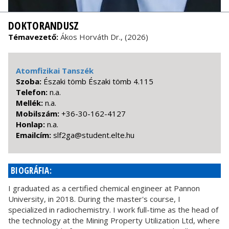
DOKTORANDUSZ
Témavezető:
Ákos Horváth Dr., (2026)
Atomfizikai Tanszék
Szoba:
Északi tömb Északi tömb 4.115
Telefon:
n.a.
Mellék:
n.a.
Mobilszám:
+36-30-162-4127
Honlap:
n.a.
Emailcím:
uh.etle.tneduts@ag2fls
BIOGRÁFIA:
I graduated as a certified chemical engineer at Pannon
University, in 2018. During the master's course, I
specialized in radiochemistry. I work full-time as the head of
the technology at the Mining Property Utilization Ltd, where