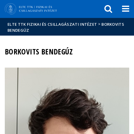
Események
ELTE a
Hírek
sajtóban
>
ELTE TTK FIZIKAI ÉS CSILLAGÁSZATI INTÉZET
BORKOVITS
BENDEGÚZ
BORKOVITS BENDEGÚZ