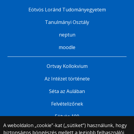
Eötvös Loránd Tudományegyetem
Tanulmányi Osztály
neptun
moodle
Ortvay Kollokvium
Az Intézet története
Séta az Aulában
Felvételizőnek
Eötvös 100
A weboldalon „cookie”-kat („sütiket”) használunk, hogy
biztonságos böngészés mellett a legjobb felhasználói
© 2025 Eötvös Loránd Tudományegyetem