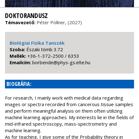
DOKTORANDUSZ
Témavezető:
Péter Pollner, (2027)
Biológiai Fizika Tanszék
Szoba:
Északi tömb 3.72
Mellék:
+36-1-372-2500 / 6353
Emailcím:
uh.etle.sg-syhp@ednebrob
BIOGRÁFIA:
For research, I mainly work with medical data regarding
images or spectra recorded from cancerous tissue samples
and perform meaningful analysis on them often utilizing
machine learning approaches. My interests lie in the fields of
mid-infrared spectroscopy, mass-spectrometry and
machine learning.
As for teaching, I give some of the Probability theory in