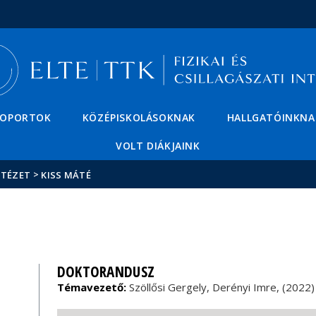
Események
ELTE a
Hírek
sajtóban
SOPORTOK
KÖZÉPISKOLÁSOKNAK
HALLGATÓINKNA
VOLT DIÁKJAINK
>
NTÉZET
KISS MÁTÉ
DOKTORANDUSZ
Témavezető:
Szöllősi Gergely, Derényi Imre, (2022)