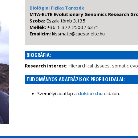
Biológiai Fizika Tanszék
MTA-ELTE Evolutionary Genomics Research Gr
Szoba:
Északi tömb 3.135
Mellék:
+36-1-372-2500 / 6371
Emailcím:
uh.etle.raseac@etamssik
BIOGRÁFIA:
Research interest
: Hierarchical tissues, somatic evo
TUDOMÁNYOS ADATBÁZISOK PROFILOLDALAI:
Személyi adatlap a
doktori.hu
oldalon.