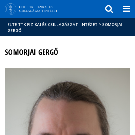
Események
ELTE a
Hírek
sajtóban
>
ELTE TTK FIZIKAI ÉS CSILLAGÁSZATI INTÉZET
SOMORJAI
GERGŐ
SOMORJAI GERGŐ