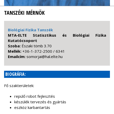
TANSZÉKI MÉRNÖK
Biológiai Fizika Tanszék
MTA-ELTE Statisztikus és Biológiai Fizika
Kutatócsoport
Szoba:
Északi tömb 3.70
Mellék:
+36-1-372-2500 / 6341
Emailcím:
uh.etle.lah@iajromos
BIOGRÁFIA:
Fő szakterületek:
repülő robot fejlesztés
készülék tervezés és gyártás
eszköz karbantartás