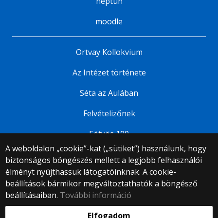
neptun
moodle
Ortvay Kollokvium
Az Intézet története
Séta az Aulában
Felvételizőnek
Eötvös 100
A weboldalon „cookie”-kat („sütiket”) használunk, hogy
biztonságos böngészés mellett a legjobb felhasználói
© 2025 Eötvös Loránd Tudományegyetem
élményt nyújthassuk látogatóinknak. A cookie-
Minden jog fenntartva.
beállítások bármikor megváltoztathatók a böngésző
1053 Budapest, Egyetem tér 1–3.
Központi telefonszám: +36 1 411 6500
beállításaiban.
További információ
Webfejlesztés:
Elfogadom