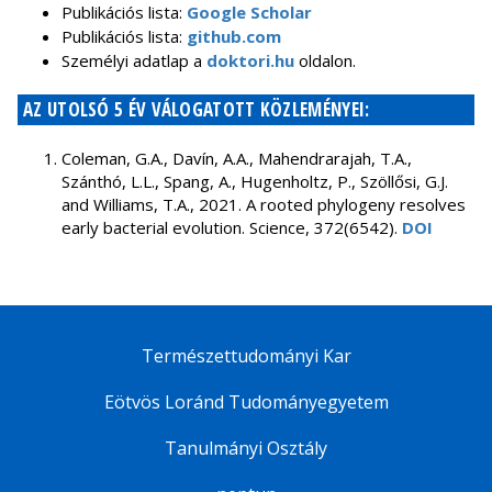
Publikációs lista:
Google Scholar
Publikációs lista:
github.com
Személyi adatlap a
doktori.hu
oldalon.
AZ UTOLSÓ 5 ÉV VÁLOGATOTT KÖZLEMÉNYEI:
Coleman, G.A., Davín, A.A., Mahendrarajah, T.A.,
Szánthó, L.L., Spang, A., Hugenholtz, P., Szöllősi, G.J.
and Williams, T.A., 2021. A rooted phylogeny resolves
early bacterial evolution. Science, 372(6542).
DOI
Természettudományi Kar
Eötvös Loránd Tudományegyetem
Tanulmányi Osztály