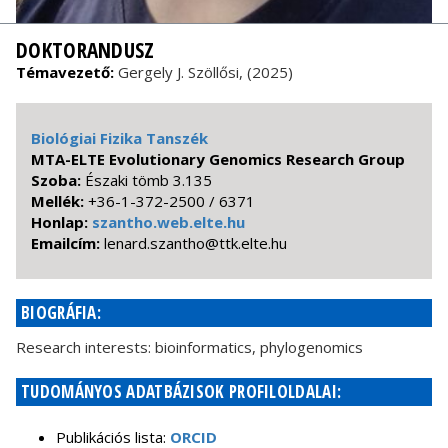
DOKTORANDUSZ
Témavezető:
Gergely J. Szöllősi, (2025)
Biológiai Fizika Tanszék
MTA-ELTE Evolutionary Genomics Research Group
Szoba:
Északi tömb 3.135
Mellék:
+36-1-372-2500 / 6371
Honlap:
szantho.web.elte.hu
Emailcím:
uh.etle.ktt@ohtnazs.dranel
BIOGRÁFIA:
Research interests: bioinformatics, phylogenomics
TUDOMÁNYOS ADATBÁZISOK PROFILOLDALAI:
Publikációs lista:
ORCID