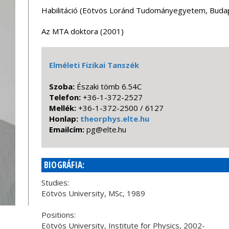
Habilitáció (Eötvös Loránd Tudományegyetem, Buda
Az MTA doktora (2001)
Elméleti Fizikai Tanszék
Szoba:
Északi tömb 6.54C
Telefon:
+36-1-372-2527
Mellék:
+36-1-372-2500 / 6127
Honlap:
theorphys.elte.hu
Emailcím:
uh.etle@gp
BIOGRÁFIA:
Studies:
Eötvös University, MSc, 1989
Positions:
Eötvös University, Institute for Physics, 2002-