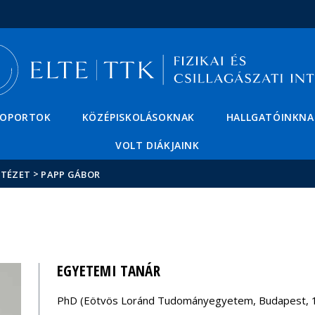
Események
ELTE a
Hírek
sajtóban
SOPORTOK
KÖZÉPISKOLÁSOKNAK
HALLGATÓINKNA
VOLT DIÁKJAINK
>
NTÉZET
PAPP GÁBOR
EGYETEMI TANÁR
PhD (Eötvös Loránd Tudományegyetem, Budapest, 