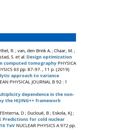
thel, R. ; van, den Brink A. ; Chaar, M. ;
stad, S. et al.
Design optimization
oton computed tomography
PHYSICA
S 63 pp. 87-97. , 11 p. (2019)
lytic approach to variance
AN PHYSICAL JOURNAL B 92 : 1
ltiplicity dependence in the non-
 by the HIJING++ framework
d'Enterria, D ; Ducloué, B ; Eskola, KJ ;
l.
Predictions for cold nuclear
.16 TeV
NUCLEAR PHYSICS A 972 pp.