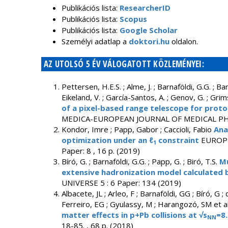
Publikációs lista:
ResearcherID
Publikációs lista:
Scopus
Publikációs lista:
Google Scholar
Személyi adatlap a
doktori.hu
oldalon.
AZ UTOLSÓ 5 ÉV VÁLOGATOTT KÖZLEMÉNYEI:
Pettersen, H.E.S. ; Alme, J. ; Barnaföldi, G.G. ; Bar
Eikeland, V. ; García-Santos, A. ; Genov, G. ; Grim
of a pixel-based range telescope for pr
MEDICA-EUROPEAN JOURNAL OF MEDICAL PHYSIC
Kondor, Imre ; Papp, Gabor ; Caccioli, Fabio
Ana
optimization under an ℓ
constraint
EUROPE
1
Paper: 8 , 16 p. (2019)
Bíró, G. ; Barnaföldi, G.G. ; Papp, G. ; Biró, T.S.
Mu
extensive hadronization model calculated
UNIVERSE 5 : 6 Paper: 134 (2019)
Albacete, JL ; Arleo, F ; Barnaföldi, GG ; Bíró, G ; 
Ferreiro, EG ; Gyulassy, M ; Harangozó, SM et a
matter effects in p+Pb collisions at √s
=8
NN
18-85. , 68 p. (2018)