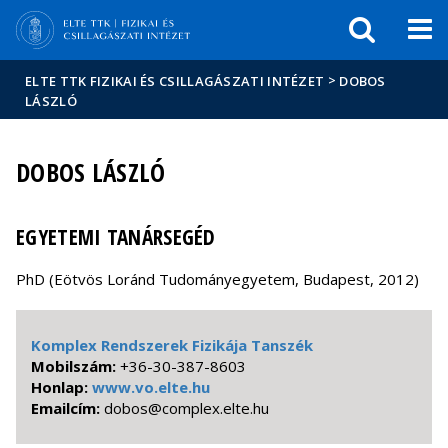
Események
ELTE a
Hírek
sajtóban
>
ELTE TTK FIZIKAI ÉS CSILLAGÁSZATI INTÉZET
DOBOS
LÁSZLÓ
DOBOS LÁSZLÓ
EGYETEMI TANÁRSEGÉD
PhD (Eötvös Loránd Tudományegyetem, Budapest, 2012)
Komplex Rendszerek Fizikája Tanszék
Mobilszám:
+36-30-387-8603
Honlap:
www.vo.elte.hu
Emailcím:
uh.etle.xelpmoc@sobod