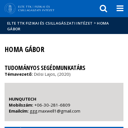
Események
ELTE a
Hírek
sajtóban
>
ELTE TTK FIZIKAI ÉS CSILLAGÁSZATI INTÉZET
HOMA
GÁBOR
HOMA GÁBOR
TUDOMÁNYOS SEGÉDMUNKATÁRS
Témavezető:
Diósi Lajos, (2020)
HUNQUTECH
Mobilszám:
+06-30-281-6809
Emailcím:
moc.liamg@1llewxam.ggg