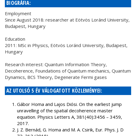
BIOGRÁFIA:
Employment
Since August 2018: researcher at Eötvös Loránd University,
Budapest, Hungary
Education
2011: MSc in Physics, Eötvös Loránd University, Budapest,
Hungary
Research interest: Quantum Information Theory,
Decoherence, Foundations of Quantum mechanics, Quantum
Dynamics, BCS Theory, Degenerate Fermi gases
AZ UTOLSÓ 5 ÉV VÁLOGATOTT KÖZLEMÉNYEI:
Gábor Homa and Lajos Diósi. On the earliest jump
unravelling of the spatial decoherence master
equation. Physics Letters A, 381(40):3456 – 3459,
2017.
J. Z. Bernád, G. Homa and M. A. Csirik, Eur. Phys. J. D