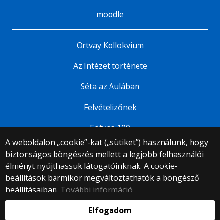
moodle
Ortvay Kollokvium
Az Intézet története
Séta az Aulában
Felvételizőnek
Eötvös 100
A weboldalon „cookie”-kat („sütiket”) használunk, hogy
biztonságos böngészés mellett a legjobb felhasználói
© 2025 Eötvös Loránd Tudományegyetem
élményt nyújthassuk látogatóinknak. A cookie-
Minden jog fenntartva.
beállítások bármikor megváltoztathatók a böngésző
1053 Budapest, Egyetem tér 1–3.
Központi telefonszám: +36 1 411 6500
beállításaiban.
További információ
Webfejlesztés:
Elfogadom