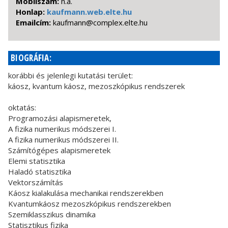
Mobilszám:
n.a.
Honlap:
kaufmann.web.elte.hu
Emailcím:
uh.etle.xelpmoc@nnamfuak
BIOGRÁFIA:
korábbi és jelenlegi kutatási terület:
káosz, kvantum káosz, mezoszkópikus rendszerek
oktatás:
Programozási alapismeretek,
A fizika numerikus módszerei I.
A fizika numerikus módszerei II.
Számítógépes alapismeretek
Elemi statisztika
Haladó statisztika
Vektorszámítás
Káosz kialakulása mechanikai rendszerekben
Kvantumkáosz mezoszkópikus rendszerekben
Szemiklasszikus dinamika
Statisztikus fizika