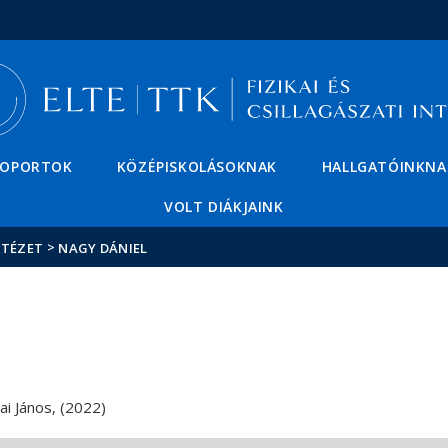
Események
ELTE a
Hírek
sajtóban
SOPORTOK
KÖZÉPISKOLÁSOKNAK
HALLGATÓINKNA
VOLT DIÁKJAINK
>
NTÉZET
NAGY DÁNIEL
ai János, (2022)