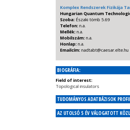
Komplex Rendszerek Fizikája T
Hungarian Quantum Technologie
Szoba:
Északi tömb 5.69
Telefon:
n.a.
Mellék:
n.a.
Mobilszám:
n.a.
Honlap:
n.a.
Emailcím:
uh.etle.raseac@tbatdan
BIOGRÁFIA:
Field of interest:
Topological insulators
TUDOMÁNYOS ADATBÁZISOK PROFIL
AZ UTOLSÓ 5 ÉV VÁLOGATOTT KÖZL