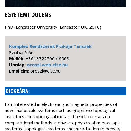
EGYETEMI DOCENS
PhD (Lancaster University, Lancaster UK, 2010)
Komplex Rendszerek Fizikája Tanszék
Szoba:
5.66
Mellék:
+3613722500
/ 6568
Honlap:
oroszl.web.elte.hu
Emailcím:
uh.etle@lzsoro
BIOGRÁFIA:
I am interested in electronic and magnetic properties of
novel nanoscale systems such as graphene topological
insulators and topological metals. I teach courses on
computational methods in physics, physics of mesoscopic
systems, topological systems and introduction to density