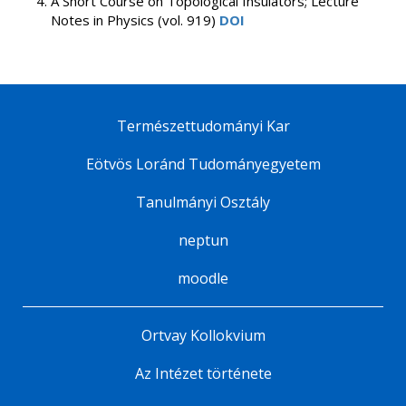
A Short Course on Topological Insulators; Lecture
Notes in Physics (vol. 919)
DOI
Természettudományi Kar
Eötvös Loránd Tudományegyetem
Tanulmányi Osztály
neptun
moodle
Ortvay Kollokvium
Az Intézet története