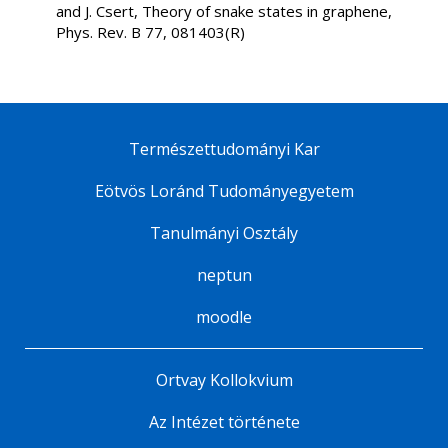
and J. Csert, Theory of snake states in graphene,
Phys. Rev. B 77, 081403(R)
Természettudományi Kar
Eötvös Loránd Tudományegyetem
Tanulmányi Osztály
neptun
moodle
Ortvay Kollokvium
Az Intézet története