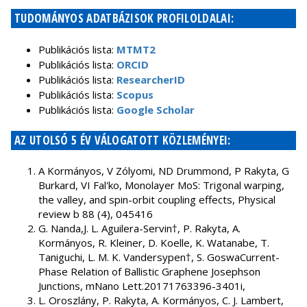
TUDOMÁNYOS ADATBÁZISOK PROFILOLDALAI:
Publikációs lista:
MTMT2
Publikációs lista:
ORCID
Publikációs lista:
ResearcherID
Publikációs lista:
Scopus
Publikációs lista:
Google Scholar
AZ UTOLSÓ 5 ÉV VÁLOGATOTT KÖZLEMÉNYEI:
A Kormányos, V Zólyomi, ND Drummond, P Rakyta, G
Burkard, VI Fal'ko, Monolayer MoS: Trigonal warping,
the valley, and spin-orbit coupling effects, Physical
review b 88 (4), 045416
G. Nanda,J. L. Aguilera-Servin†, P. Rakyta, A.
Kormányos, R. Kleiner, D. Koelle, K. Watanabe, T.
Taniguchi, L. M. K. Vandersypen†, S. GoswaCurrent-
Phase Relation of Ballistic Graphene Josephson
Junctions, mNano Lett.20171763396-3401i,
L. Oroszlány, P. Rakyta, A. Kormányos, C. J. Lambert,