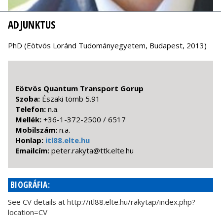
ADJUNKTUS
PhD (Eötvös Loránd Tudományegyetem, Budapest, 2013)
Eötvös Quantum Transport Gorup
Szoba:
Északi tömb 5.91
Telefon:
n.a.
Mellék:
+36-1-372-2500 / 6517
Mobilszám:
n.a.
Honlap:
itl88.elte.hu
Emailcím:
uh.etle.ktt@atykar.retep
BIOGRÁFIA:
See CV details at http://itl88.elte.hu/rakytap/index.php?
location=CV