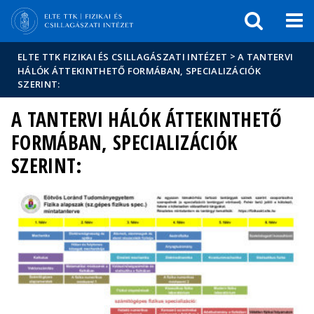
Események
ELTE a
Hírek
sajtóban
>
ELTE TTK FIZIKAI ÉS CSILLAGÁSZATI INTÉZET
A TANTERVI
HÁLÓK ÁTTEKINTHETŐ FORMÁBAN, SPECIALIZÁCIÓK
SZERINT:
A TANTERVI HÁLÓK ÁTTEKINTHETŐ
FORMÁBAN, SPECIALIZÁCIÓK
SZERINT: