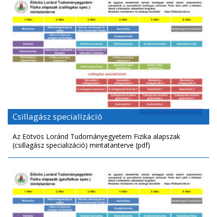
Csillagász specializáció
Az Eötvös Loránd Tudományegyetem Fizika alapszak
(csillagász specializáció) mintatanterve (pdf)