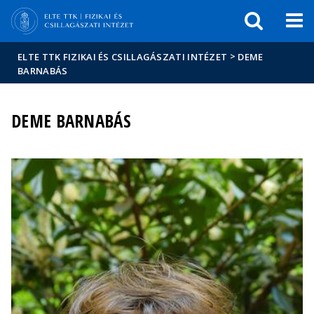
Események
ELTE a
Hírek
sajtóban
>
ELTE TTK FIZIKAI ÉS CSILLAGÁSZATI INTÉZET
DEME
BARNABÁS
DEME BARNABÁS