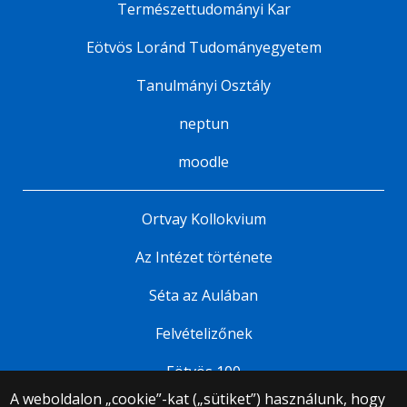
Természettudományi Kar
Eötvös Loránd Tudományegyetem
Tanulmányi Osztály
neptun
moodle
Ortvay Kollokvium
Az Intézet története
Séta az Aulában
Felvételizőnek
Eötvös 100
A weboldalon „cookie”-kat („sütiket”) használunk, hogy