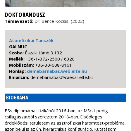
DOKTORANDUSZ
Témavezető:
Dr. Bence Kocsis, (2022)
Atomfizikai Tanszék
GALNUC
Szoba:
Északi tömb 3.132
Mellék:
+36-1-372-2500 / 6320
Mobilszám:
+36-30-608-8161
Honlap:
demebarnabas.web.elte.hu
Emailcím:
uh.etle.raseac@sabanrabemed
BIOGRÁFIA:
BSs diplomámat fizikából 2016-ban, az MSc-t pedig
csillagászatból szereztem 2018-ban. Elsődleges
érdeklődési területem az asztrofizikai háromtest-probléma,
azon belül is az ún. hierarchikus konfiguráció. Kutatásom