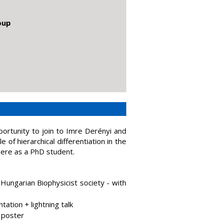
oup
portunity to join to Imre Derényi and
 of hierarchical differentiation in the
here as a PhD student.
ungarian Biophysicist society - with
ation + lightning talk
 poster