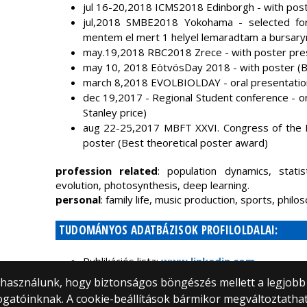
jul 16-20,2018 ICMS2018 Edinborgh - with pos
jul,2018 SMBE2018 Yokohama - selected fo
mentem el mert 1 helyel lemaradtam a bursaryr
may.19,2018 RBC2018 Zrece - with poster pre
may 10, 2018 EötvösDay 2018 - with poster (
march 8,2018 EVOLBIOLDAY - oral presentatio
dec 19,2017 - Regional Student conference - or
Stanley price)
aug 22-25,2017 MBFT XXVI. Congress of the Hu
poster (Best theoretical poster award)
profession related
: population dynamics, stati
evolution, photosynthesis, deep learning.
personal
: family life, music production, sports, philo
TUDOMÁNYOS ADATBÁZISOK PROFILOLDALAI:
Publikációs lista:
www.linkedin.com
Személyi adatlap a
doktori.hu
oldalon.
) használunk, hogy biztonságos böngészés mellett a legjobb
ogatóinknak. A cookie-beállítások bármikor megváltoztatha