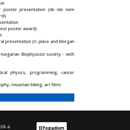
ter
r poster presentation (de ide nem
ól)
sentation
Best poster award)
n
al presentation (II. place and Morgan
ngarian Biophysicist society - with
stical physics, programming, cancer
sophy, mountain biking, art films
tók a
Elfogadom