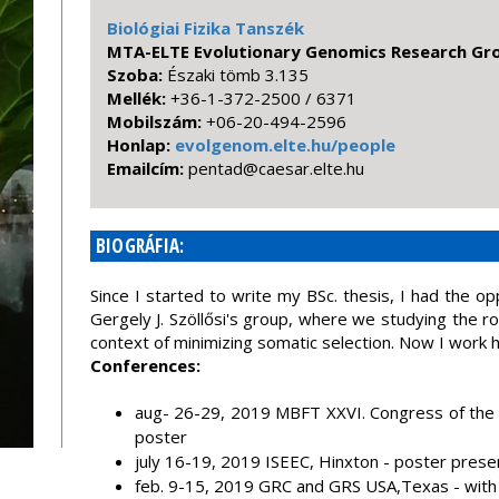
Biológiai Fizika Tanszék
MTA-ELTE Evolutionary Genomics Research Gr
Szoba:
Északi tömb 3.135
Mellék:
+36-1-372-2500 / 6371
Mobilszám:
+06-20-494-2596
Honlap:
evolgenom.elte.hu/people
Emailcím:
uh.etle.raseac@datnep
BIOGRÁFIA:
Since I started to write my BSc. thesis, I had the op
Gergely J. Szöllősi's group, where we studying the role
context of minimizing somatic selection. Now I work 
Conferences:
aug- 26-29, 2019 MBFT XXVI. Congress of the H
poster
july 16-19, 2019 ISEEC, Hinxton - poster present
feb. 9-15, 2019 GRC and GRS USA,Texas - with