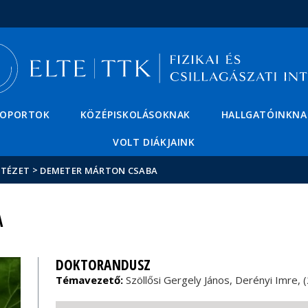
Események
ELTE a
Hírek
sajtóban
SOPORTOK
KÖZÉPISKOLÁSOKNAK
HALLGATÓINKNA
VOLT DIÁKJAINK
>
NTÉZET
DEMETER MÁRTON CSABA
A
DOKTORANDUSZ
Témavezető:
Szöllősi Gergely János, Derényi Imre, 