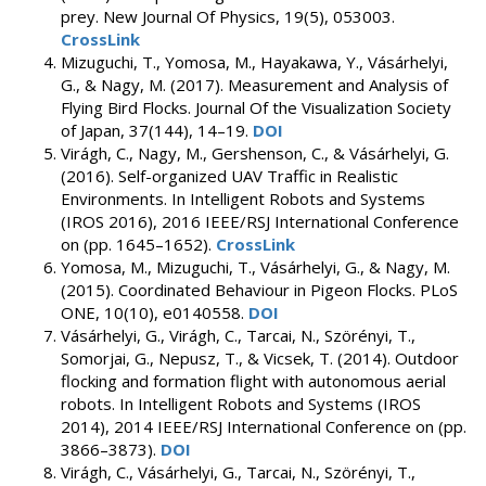
prey. New Journal Of Physics, 19(5), 053003.
CrossLink
Mizuguchi, T., Yomosa, M., Hayakawa, Y., Vásárhelyi,
G., & Nagy, M. (2017). Measurement and Analysis of
Flying Bird Flocks. Journal Of the Visualization Society
of Japan, 37(144), 14–19.
DOI
Virágh, C., Nagy, M., Gershenson, C., & Vásárhelyi, G.
(2016). Self-organized UAV Traffic in Realistic
Environments. In Intelligent Robots and Systems
(IROS 2016), 2016 IEEE/RSJ International Conference
on (pp. 1645–1652).
CrossLink
Yomosa, M., Mizuguchi, T., Vásárhelyi, G., & Nagy, M.
(2015). Coordinated Behaviour in Pigeon Flocks. PLoS
ONE, 10(10), e0140558.
DOI
Vásárhelyi, G., Virágh, C., Tarcai, N., Szörényi, T.,
Somorjai, G., Nepusz, T., & Vicsek, T. (2014). Outdoor
flocking and formation flight with autonomous aerial
robots. In Intelligent Robots and Systems (IROS
2014), 2014 IEEE/RSJ International Conference on (pp.
3866–3873).
DOI
Virágh, C., Vásárhelyi, G., Tarcai, N., Szörényi, T.,