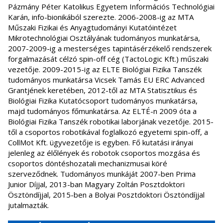
Pázmány Péter Katolikus Egyetem Információs Technológiai
Karán, info-bionikából szerezte. 2006-2008-ig az MTA
Műszaki Fizikai és Anyagtudományi Kutatóintézet
Mikrotechnológiai Osztályának tudományos munkatársa,
2007-2009-ig a mesterséges tapintásérzékelő rendszerek
forgalmazását célzó spin-off cég (TactoLogic Kft.) műszaki
vezetője. 2009-2015-ig az ELTE Biológiai Fizika Tanszék
tudományos munkatársa Vicsek Tamás EU ERC Advanced
Grantjének keretében, 2012-től az MTA Statisztikus és
Biológiai Fizika Kutatócsoport tudományos munkatársa,
majd tudományos főmunkatársa. Az ELTÉ-n 2009 óta a
Biológiai Fizika Tanszék robotikai laborjának vezetője. 2015-
től a csoportos robotikával foglalkozó egyetemi spin-off, a
CollMot Kft. ügyvezetője is egyben. Fő kutatási irányai
jelenleg az élőlények és robotok csoportos mozgása és
csoportos döntéshozatali mechanizmusai köré
szerveződnek. Tudományos munkáját 2007-ben Prima
Junior Díjjal, 2013-ban Magyary Zoltán Posztdoktori
Ösztöndíjjal, 2015-ben a Bolyai Posztdoktori Ösztöndíjjal
jutalmazták.