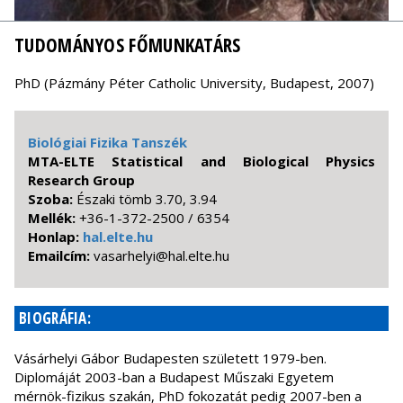
TUDOMÁNYOS FŐMUNKATÁRS
PhD (Pázmány Péter Catholic University, Budapest, 2007)
Biológiai Fizika Tanszék
MTA-ELTE Statistical and Biological Physics
Research Group
Szoba:
Északi tömb 3.70, 3.94
Mellék:
+36-1-372-2500 / 6354
Honlap:
hal.elte.hu
Emailcím:
uh.etle.lah@iylehrasav
BIOGRÁFIA:
Vásárhelyi Gábor Budapesten született 1979-ben.
Diplomáját 2003-ban a Budapest Műszaki Egyetem
mérnök-fizikus szakán, PhD fokozatát pedig 2007-ben a