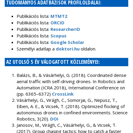
TUDOMÁNYOS ADATBÁZISOK PROFILOLDALAI:
Publikációs lista:
MTMT2
Publikációs lista:
ORCID
Publikációs lista:
ResearcherID
Publikációs lista:
Scopus
Publikációs lista:
Google Scholar
Személyi adatlap a
doktori.hu
oldalon.
AZ UTOLSÓ 5 ÉV VÁLOGATOTT KÖZLEMÉNYEI:
Balázs, B., & Vásárhelyi, G. (2018). Coordinated dense
aerial traffic with self-driving drones. In Robotics and
Automation (ICRA 2018), International Conference on
(pp. 6365–6372)
CrossLink
Vásárhelyi, G., Virágh, C., Somorjai, G., Nepusz, T.,
Eiben, A. E., & Vicsek, T. (2018). Optimized flocking of
autonomous drones in confined environments. Science
Robotics, 3(20).
DOI
Janosov, M., Virágh, C., Vásárhelyi, G., & Vicsek, T.
(2017). Group chasing tactics: how to catch a faster