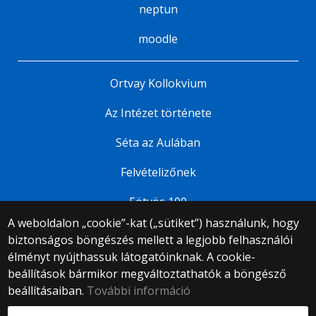
neptun
moodle
Ortvay Kollokvium
Az Intézet története
Séta az Aulában
Felvételizőnek
Eötvös 100
A weboldalon „cookie”-kat („sütiket”) használunk, hogy
biztonságos böngészés mellett a legjobb felhasználói
© 2025 Eötvös Loránd Tudományegyetem
élményt nyújthassuk látogatóinknak. A cookie-
Minden jog fenntartva.
beállítások bármikor megváltoztathatók a böngésző
1053 Budapest, Egyetem tér 1–3.
Központi telefonszám: +36 1 411 6500
beállításaiban.
További információ
Webfejlesztés: