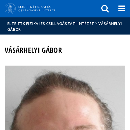
Események
ELTE a
Hírek
sajtóban
>
ELTE TTK FIZIKAI ÉS CSILLAGÁSZATI INTÉZET
VÁSÁRHELYI
GÁBOR
VÁSÁRHELYI GÁBOR