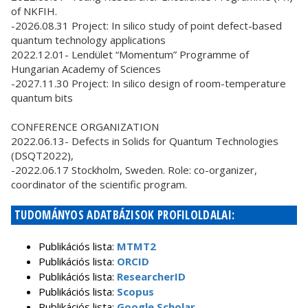
of NKFIH.
-2026.08.31 Project: In silico study of point defect-based
quantum technology applications
2022.12.01- Lendület “Momentum” Programme of
Hungarian Academy of Sciences
-2027.11.30 Project: In silico design of room-temperature
quantum bits
CONFERENCE ORGANIZATION
2022.06.13- Defects in Solids for Quantum Technologies
(DSQT2022),
-2022.06.17 Stockholm, Sweden. Role: co-organizer,
coordinator of the scientific program.
TUDOMÁNYOS ADATBÁZISOK PROFILOLDALAI:
Publikációs lista:
MTMT2
Publikációs lista:
ORCID
Publikációs lista:
ResearcherID
Publikációs lista:
Scopus
Publikációs lista:
Google Scholar