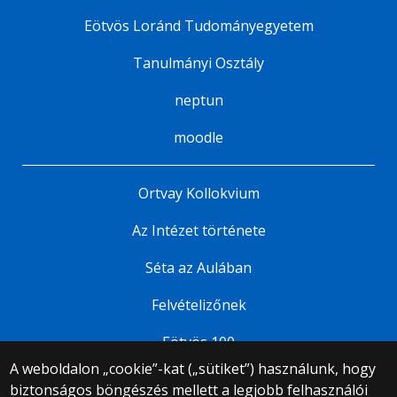
Eötvös Loránd Tudományegyetem
Tanulmányi Osztály
neptun
moodle
Ortvay Kollokvium
Az Intézet története
Séta az Aulában
Felvételizőnek
Eötvös 100
A weboldalon „cookie”-kat („sütiket”) használunk, hogy
biztonságos böngészés mellett a legjobb felhasználói
© 2025 Eötvös Loránd Tudományegyetem