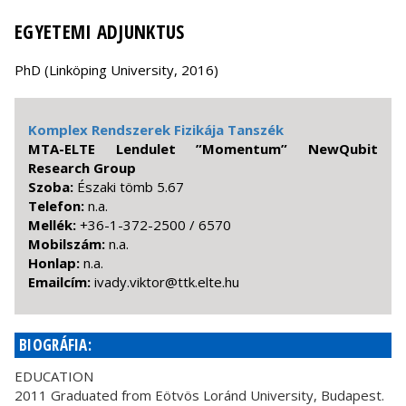
EGYETEMI ADJUNKTUS
PhD (Linköping University, 2016)
Komplex Rendszerek Fizikája Tanszék
MTA-ELTE Lendulet ”Momentum” NewQubit
Research Group
Szoba:
Északi tömb 5.67
Telefon:
n.a.
Mellék:
+36-1-372-2500 / 6570
Mobilszám:
n.a.
Honlap:
n.a.
Emailcím:
uh.etle.ktt@rotkiv.ydavi
BIOGRÁFIA:
EDUCATION
2011 Graduated from Eötvös Loránd University, Budapest.