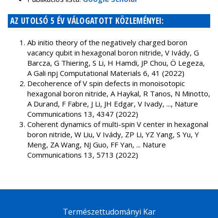
AZ UTOLSÓ 5 ÉV VÁLOGATOTT KÖZLEMÉNYEI:
Ab initio theory of the negatively charged boron
vacancy qubit in hexagonal boron nitride, V Ivády, G
Barcza, G Thiering, S Li, H Hamdi, JP Chou, Ö Legeza,
A Gali npj Computational Materials 6, 41 (2022)
Decoherence of V spin defects in monoisotopic
hexagonal boron nitride, A Haykal, R Tanos, N Minotto,
A Durand, F Fabre, J Li, JH Edgar, V Ivady, ..., Nature
Communications 13, 4347 (2022)
Coherent dynamics of multi-spin V center in hexagonal
boron nitride, W Liu, V Ivády, ZP Li, YZ Yang, S Yu, Y
Meng, ZA Wang, NJ Guo, FF Yan, ... Nature
Communications 13, 5713 (2022)
Természettudományi Kar