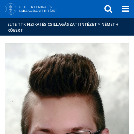
Események
ELTE a
Hírek
sajtóban
>
ELTE TTK FIZIKAI ÉS CSILLAGÁSZATI INTÉZET
NÉMETH
RÓBERT