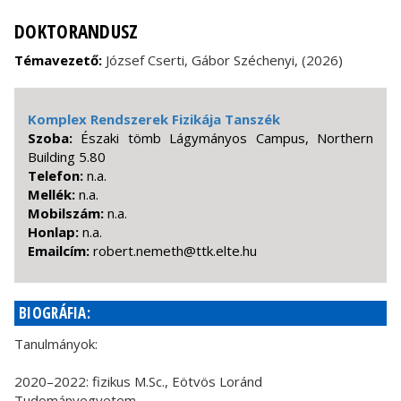
DOKTORANDUSZ
Témavezető:
József Cserti, Gábor Széchenyi, (2026)
Komplex Rendszerek Fizikája Tanszék
Szoba:
Északi tömb Lágymányos Campus, Northern
Building 5.80
Telefon:
n.a.
Mellék:
n.a.
Mobilszám:
n.a.
Honlap:
n.a.
Emailcím:
uh.etle.ktt@htemen.trebor
BIOGRÁFIA:
Tanulmányok:
2020–2022: fizikus M.Sc., Eötvös Loránd
Tudományegyetem