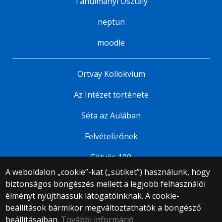
Tanulmányi Osztály
neptun
moodle
Ortvay Kollokvium
Az Intézet története
Séta az Aulában
Felvételizőnek
Eötvös 100
A weboldalon „cookie”-kat („sütiket”) használunk, hogy
biztonságos böngészés mellett a legjobb felhasználói
© 2025 Eötvös Loránd Tudományegyetem
élményt nyújthassuk látogatóinknak. A cookie-
Minden jog fenntartva.
beállítások bármikor megváltoztathatók a böngésző
1053 Budapest, Egyetem tér 1–3.
Központi telefonszám: +36 1 411 6500
beállításaiban.
További információ