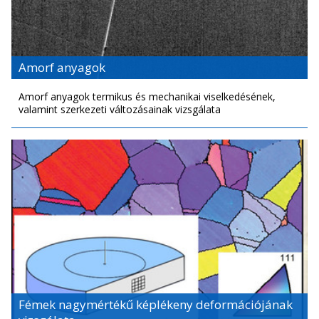
Amorf anyagok
Amorf anyagok termikus és mechanikai viselkedésének,
valamint szerkezeti változásainak vizsgálata
Fémek nagymértékű képlékeny deformációjának