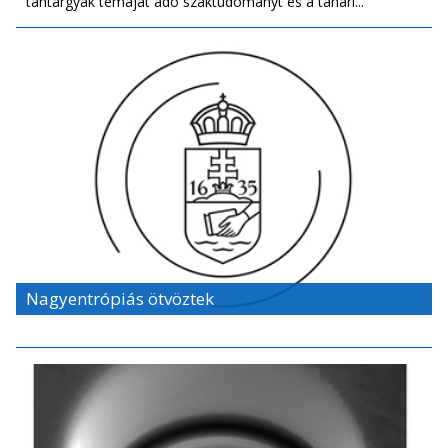
tantárgyak témáját adó szaktudományt és a tanári...
Nagyentrópiás ötvöztek