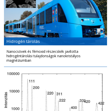
Hidrogén tárolás
Nanocsövek és fémoxid részecskék javította
hidrogéntárolási tulajdonságok nanokristályos
magnéziumban