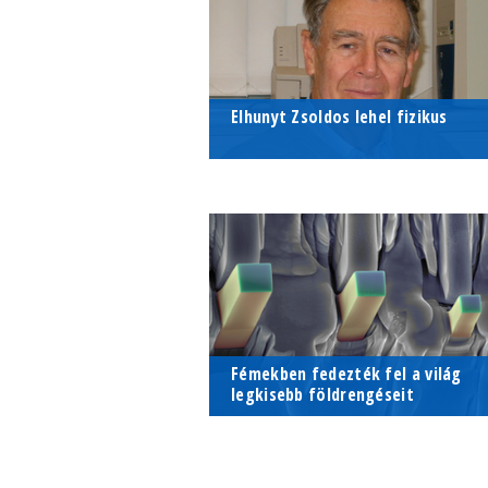
Ádámot az Anyagfizikai...
Elhunyt Zsoldos lehel fizikus
Életének 91. évében elhunyt Dr.
Zsoldos Lehel, tanszékünk egyik
elődintézménye, a Szilárdtestfizik
Tanszék docense.
Fémekben fedezték fel a világ
legkisebb földrengéseit
Az Anyagfizikai Tanszék diszlokáci
dinamikával foglalkozó
kutatócsoportjának eredménye a