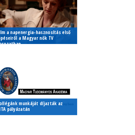
ilm a napenergia-hasznosítás első
épéseiről a Magyar nők TV
orozatban
 Magyar nők sorozatban Telkes
áriát mutatta be az M5 TV
satorna, aki a világon elsőként
oglalkozott a modern kori
apenergia-hasznosítással.
ollégánk munkáját díjazták az
TA pályázatán
adnóti Katalin, tanszékünk
ktatója, az MTA Nők a Kutatói
letpályán életrajzíró pályázatán 3.