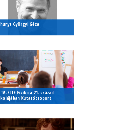
lhunyt Györgyi Géza
letének 67. évében elhunyt
yörgyi Géza, az ELTE Fizikai
ntézetének nyugalmazott
gyetemi docense
TA-ELTE Fizika a 21. század
skolájában Kutatócsoport
ntézetünk szakmódszertanos
ktatói sikeresen pályáztak az MTA
özoktatás-fejlesztési kutatási
ályázatán.