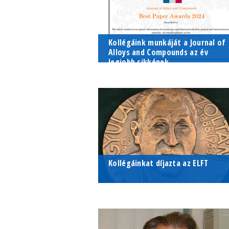
Kollégáink munkáját a Journal of
Alloys and Compounds az év
legjobb cikkének...
Kollégáink munkáját választotta a
anyagtudomány egyik
legrangosabb folyóirata a Journal 
Alloys and Compounds 2024-ben
az év legjobb cikkének
Kollégáinkat díjazta az ELFT
AZ Eötvös Loránd Fizikai Társulat 
2023-as küldöttgyűlésén díjazta
Lendvai Jánost, Intézertünk koráb
igazgatóját, valamint Révész