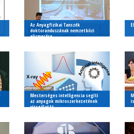
Az Anyagfizikai Tanszék
E
doktoranduszának nemzetközi
elismerése
z
Nagy Péter az ELTE TTK
É
Anyagfizikai tanszék doktorandosza
G
of
nyerte el a Schwäbisch Gmünd
I
Prize for Young Scientists díjat
e
2024-ben
Mesterséges intelligencia segíti
M
az anyagok mikroszerkezetének
i
vizsgálatát
a
Az ELTE fizikusainak új, gépi tanulás
I
alapú módszere rendkívüli módon
o
bi
felgyorsítja a különböző kémiai
K
összetételű minták vizsgálatát.
p