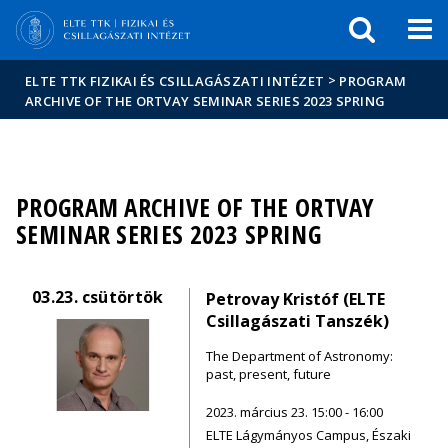
Események
ELTE a
Hírek
sajtóban
>
ELTE TTK FIZIKAI ÉS CSILLAGÁSZATI INTÉZET
PROGRAM
ARCHIVE OF THE ORTVAY SEMINAR SERIES 2023 SPRING
PROGRAM ARCHIVE OF THE ORTVAY
SEMINAR SERIES 2023 SPRING
03.23.
csütörtök
Petrovay Kristóf (ELTE
Csillagászati Tanszék)
The Department of Astronomy:
past, present, future
2023. március 23. 15:00 - 16:00
ELTE Lágymányos Campus, Északi