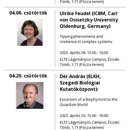
Tömb, 1.71 (Pócza-terem)
04.06.
csütörtök
Ulrike Feudel (ICBM, Carl
von Ossietzky University
Oldenburg, Germany)
Tipping phenomena and
resilience in complex systems
2023. április 06. 15:00 - 16:00
ELTE Lágymányos Campus, Északi
Tömb, 1.71 (Pócza-terem)
04.20.
csütörtök
Dér András (ELKH,
Szegedi Biológiai
Kutatóközpont):
Excursion of a Biophysicist to the
Quantum World
2023. április 20. 15:00 - 16:00
ELTE Lágymányos Campus, Északi
Tömb, 1.71 (Pócza-terem)