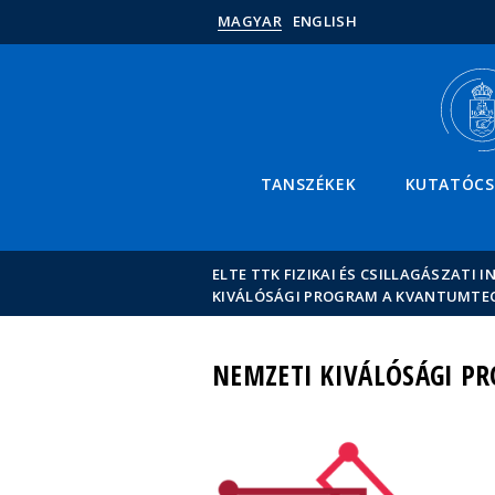
MAGYAR
ENGLISH
TANSZÉKEK
KUTATÓC
ELTE TTK FIZIKAI ÉS CSILLAGÁSZATI I
KIVÁLÓSÁGI PROGRAM A KVANTUMTE
NEMZETI KIVÁLÓSÁGI P