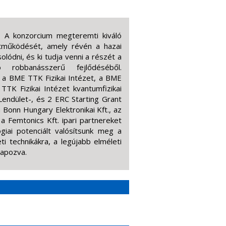
 A konzorcium megteremti kiváló
ttműködését, amely révén a hazai
lódni, és ki tudja venni a részét a
tó robbanásszerű fejlődéséből.
 a BME TTK Fizikai Intézet, a BME
TTK Fizikai Intézet kvantumfizikai
Lendület-, és 2 ERC Starting Grant
a Bonn Hungary Elektronikai Kft., az
a Femtonics Kft. ipari partnereket
giai potenciált valósítsunk meg a
ti technikákra, a legújabb elméleti
lapozva.