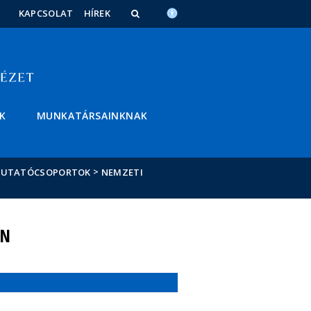
KAPCSOLAT
HÍREK
K
MUNKATÁRSAINKNAK
>
KUTATÓCSOPORTOK
NEMZETI
ÉN