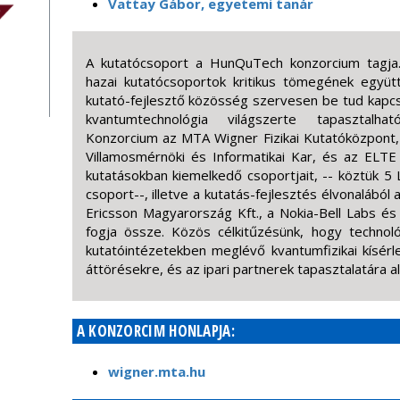
Vattay Gábor, egyetemi tanár
A kutatócsoport a HunQuTech konzorcium tagja.
hazai kutatócsoportok kritikus tömegének együ
kutató-fejlesztő közösség szervesen be tud kapcso
kvantumtechnológia világszerte tapasztalha
Konzorcium az MTA Wigner Fizikai Kutatóközpont,
Villamosmérnöki és Informatikai Kar, és az ELTE 
kutatásokban kiemelkedő csoportjait, -- köztük 5 
csoport--, illetve a kutatás-fejlesztés élvonalából 
Ericsson Magyarország Kft., a Nokia-Bell Labs és 
fogja össze. Közös célkitűzésünk, hogy technoló
kutatóintézetekben meglévő kvantumfizikai kísérle
áttörésekre, és az ipari partnerek tapasztalatára a
A KONZORCIM HONLAPJA:
wigner.mta.hu